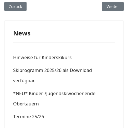
Vorheriger Beitrag: Termine 25/26
Nächster B
Zurück
Weiter
News
Hinweise für Kinderskikurs
Skiprogramm 2025/26 als Download
verfügbar.
*NEU* Kinder-/Jugendskiwochenende
Obertauern
Termine 25/26